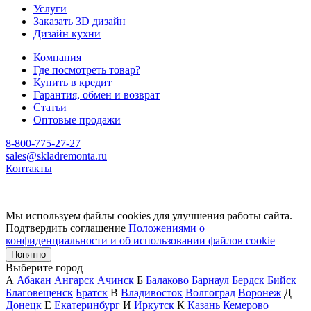
Услуги
Заказать 3D дизайн
Дизайн кухни
Компания
Где посмотреть товар?
Купить в кредит
Гарантия, обмен и возврат
Статьи
Оптовые продажи
8-800-775-27-27
sales@skladremonta.ru
Контакты
Мы используем файлы cookies для улучшения работы сайта.
Подтвердить соглашение
Положениями о
конфиденциальности и об использовании файлов cookie
Понятно
Выберите город
А
Абакан
Ангарск
Ачинск
Б
Балаково
Барнаул
Бердск
Бийск
Благовещенск
Братск
В
Владивосток
Волгоград
Воронеж
Д
Донецк
Е
Екатеринбург
И
Иркутск
К
Казань
Кемерово