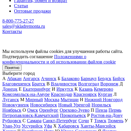
Гарантия, обмен и возврат
Статьи
Оптовые продажи
8-800-775-27-27
sales@skladremonta.ru
Контакты
Мы используем файлы cookies для улучшения работы сайта.
Подтвердить соглашение
Положениями о
конфиденциальности и об использовании файлов cookie
Понятно
Выберите город
А
Абакан
Ангарск
Ачинск
Б
Балаково
Барнаул
Бердск
Бийск
Благовещенск
Братск
В
Владивосток
Волгоград
Воронеж
Д
Донецк
Е
Екатеринбург
И
Иркутск
К
Казань
Кемерово
Комсомольск-на-Амуре
Краснодар
Красноярск
Курган
Л
Луганск
М
Мирный
Москва
Мытищи
Н
Нижний Новгород
Новокузнецк
Новосибирск
Новый Уренгой
Норильск
Ноябрьск
О
Омск
Оренбург
Орехово-Зуево
П
Пенза
Пермь
Петропавловск-Камчатский
Прокопьевск
Р
Ростов-на-Дону
Рубцовск
С
Самара
Санкт-Петербург
Сочи
Т
Томск
Тюмень
У
Улан-Удэ
Уссурийск
Уфа
Х
Хабаровск
Ханты-Мансийск