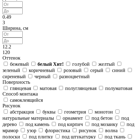
0.49
3
Ширина, см
12.2
120
Оттенок
бежевый
белый
Хит!
голубой
желтый
зеленый
коричневый
розовый
серый
синий
сиреневый
черный
разноцветный
Поверхность
глянцевая
матовая
полуглянцевая
полуматовая
Способ монтажа
самоклеящийся
Рисунок
абстракция
буквы
геометрия
монотон
натуральные материалы
орнамент
под бетон
под
дерево
под камень
под кирпич
под мозаику
под
мрамор
узор
флористика
рисунок
волна
полоски
под плитку
под штукатурку
под ткань