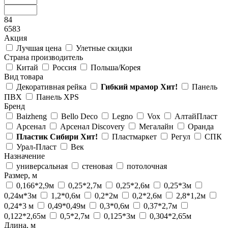
84
6583
Акция
Лучшая цена
Улетные скидки
Страна производитель
Китай
Россия
Польша/Корея
Вид товара
Декоративная рейка
Гибкий мрамор
Хит!
Панель
ПВХ
Панель XPS
Бренд
Baizheng
Bello Deco
Legno
Vox
АлтайПласт
Арсенал
Арсенал Discovery
Мегалайн
Оранда
Пластик Сибири
Хит!
Пластмаркет
Регул
СПК
Урал-Пласт
Век
Назначение
универсальная
стеновая
потолочная
Размер, м
0,166*2,9м
0,25*2,7м
0,25*2,6м
0,25*3м
0,24м*3м
1,2*0,6м
0,2*2м
0,2*2,6м
2,8*1,2м
0,24*3 м
0,49*0,49м
0,3*0,6м
0,37*2,7м
0,122*2,65м
0,5*2,7м
0,125*3м
0,304*2,65м
Длина, м