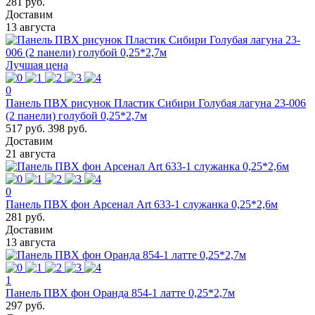
281 руб.
Доставим
13 августа
Лучшая цена
0
Панель ПВХ рисунок Пластик Сибири Голубая лагуна 23-006
(2 панели) голубой 0,25*2,7м
517 руб.
398 руб.
Доставим
21 августа
0
Панель ПВХ фон Арсенал Art 633-1 служанка 0,25*2,6м
281 руб.
Доставим
13 августа
1
Панель ПВХ фон Оранда 854-1 латте 0,25*2,7м
297 руб.