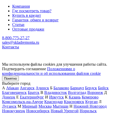
Компания
Где посмотреть товар?
Купить в кредит
Гарантия, обмен и возврат
Статьи
Оптовые продажи
8-800-775-27-27
sales@skladremonta.ru
Контакты
Мы используем файлы cookies для улучшения работы сайта.
Подтвердить соглашение
Положениями о
конфиденциальности и об использовании файлов cookie
Понятно
Выберите город
А
Абакан
Ангарск
Ачинск
Б
Балаково
Барнаул
Бердск
Бийск
Благовещенск
Братск
В
Владивосток
Волгоград
Воронеж
Д
Донецк
Е
Екатеринбург
И
Иркутск
К
Казань
Кемерово
Комсомольск-на-Амуре
Краснодар
Красноярск
Курган
Л
Луганск
М
Мирный
Москва
Мытищи
Н
Нижний Новгород
Новокузнецк
Новосибирск
Новый Уренгой
Норильск