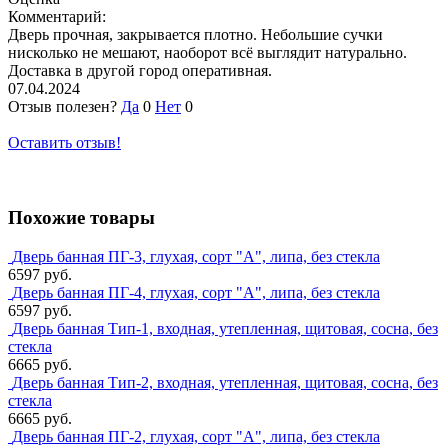
Комментарий:
Дверь прочная, закрывается плотно. Небольшие сучки
нисколько не мешают, наоборот всё выглядит натурально.
Доставка в другой город оперативная.
07.04.2024
Отзыв полезен?
Да
0
Нет
0
Оставить отзыв!
Похожие товары
Дверь банная ПГ-3, глухая, сорт "А", липа, без стекла
6597 руб.
Дверь банная ПГ-4, глухая, сорт "А", липа, без стекла
6597 руб.
Дверь банная Тип-1, входная, утепленная, щитовая, сосна, без
стекла
6665 руб.
Дверь банная Тип-2, входная, утепленная, щитовая, сосна, без
стекла
6665 руб.
Дверь банная ПГ-2, глухая, сорт "А", липа, без стекла