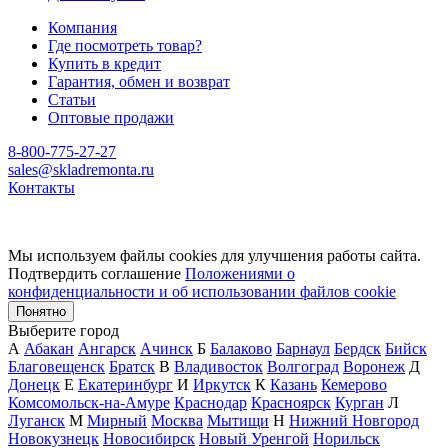
Компания
Где посмотреть товар?
Купить в кредит
Гарантия, обмен и возврат
Статьи
Оптовые продажи
8-800-775-27-27
sales@skladremonta.ru
Контакты
Мы используем файлы cookies для улучшения работы сайта.
Подтвердить соглашение
Положениями о
конфиденциальности и об использовании файлов cookie
Понятно
Выберите город
А
Абакан
Ангарск
Ачинск
Б
Балаково
Барнаул
Бердск
Бийск
Благовещенск
Братск
В
Владивосток
Волгоград
Воронеж
Д
Донецк
Е
Екатеринбург
И
Иркутск
К
Казань
Кемерово
Комсомольск-на-Амуре
Краснодар
Красноярск
Курган
Л
Луганск
М
Мирный
Москва
Мытищи
Н
Нижний Новгород
Новокузнецк
Новосибирск
Новый Уренгой
Норильск