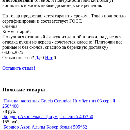
многоцветный
оттенок и
поверхность плитки помогут
воплотить в жизнь любые дизайнерские решения.
На товар предоставляется гарантия сроком
. Товар полностью
сертифицирован и соответствует ГОСТ.
Оценка
Комментарий:
Получился отличный фартук из данной плитки, на даче вся
отделка кухни из дерева - сочетается классно! Плиточки все
ровные и без сколов, спасибо за бережную доставку)
04.05.2025
Отзыв полезен?
Да
0
Нет
0
Оставить отзыв!
Похожие товары
Плитка настенная Gracia Ceramica Нимбус низ 03 серый
250*400
78 руб.
Бордюр Azori Элара Триумф зеленый 405*50
155 руб.
Бордюр Azori Альпы Ковер белый 505*62